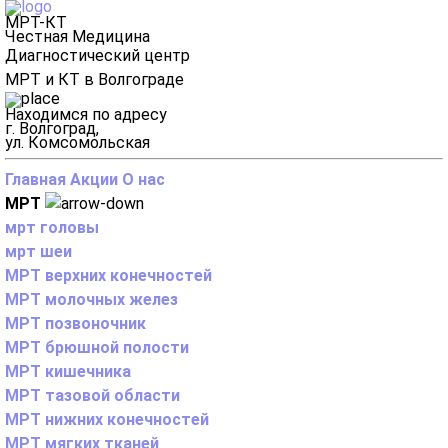
МРТ-КТ
Честная Медицина
Диагностический центр
МРТ и КТ в Волгограде
Находимся по адресу
г. Волгоград,
ул. Комсомольская
Главная
Акции
О нас
МРТ
мрт головы
мрт шеи
МРТ верхних конечностей
МРТ молочных желез
МРТ позвоночник
МРТ брюшной полости
МРТ кишечника
МРТ тазовой области
МРТ нижних конечностей
МРТ мягких тканей