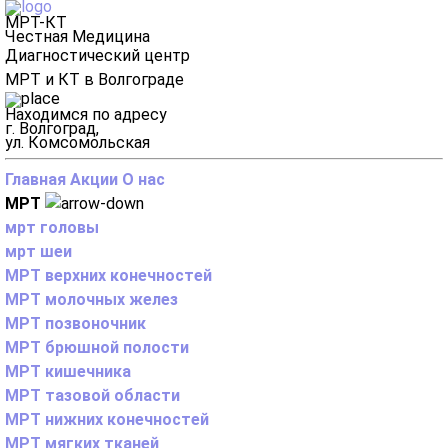
МРТ-КТ
Честная Медицина
Диагностический центр
МРТ и КТ в Волгограде
Находимся по адресу
г. Волгоград,
ул. Комсомольская
Главная
Акции
О нас
МРТ
мрт головы
мрт шеи
МРТ верхних конечностей
МРТ молочных желез
МРТ позвоночник
МРТ брюшной полости
МРТ кишечника
МРТ тазовой области
МРТ нижних конечностей
МРТ мягких тканей