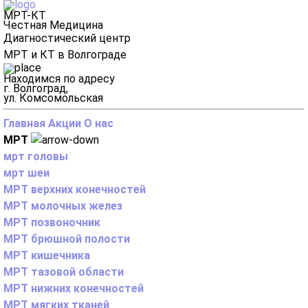
МРТ-КТ
Честная Медицина
Диагностический центр
МРТ и КТ в Волгограде
Находимся по адресу
г. Волгоград,
ул. Комсомольская
Главная
Акции
О нас
МРТ
мрт головы
мрт шеи
МРТ верхних конечностей
МРТ молочных желез
МРТ позвоночник
МРТ брюшной полости
МРТ кишечника
МРТ тазовой области
МРТ нижних конечностей
МРТ мягких тканей