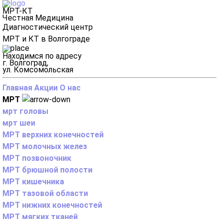
МРТ-КТ
Честная Медицина
Диагностический центр
МРТ и КТ в Волгограде
Находимся по адресу
г. Волгоград,
ул. Комсомольская
Главная
Акции
О нас
МРТ
мрт головы
мрт шеи
МРТ верхних конечностей
МРТ молочных желез
МРТ позвоночник
МРТ брюшной полости
МРТ кишечника
МРТ тазовой области
МРТ нижних конечностей
МРТ мягких тканей