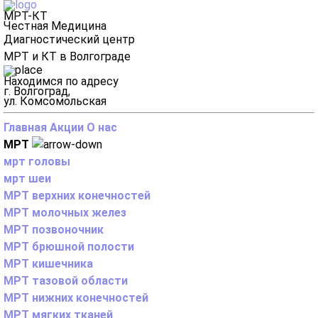
МРТ-КТ
Честная Медицина
Диагностический центр
МРТ и КТ в Волгограде
Находимся по адресу
г. Волгоград,
ул. Комсомольская
Главная
Акции
О нас
МРТ
мрт головы
мрт шеи
МРТ верхних конечностей
МРТ молочных желез
МРТ позвоночник
МРТ брюшной полости
МРТ кишечника
МРТ тазовой области
МРТ нижних конечностей
МРТ мягких тканей