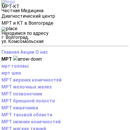
МРТ-КТ
Честная Медицина
Диагностический центр
МРТ и КТ в Волгограде
Находимся по адресу
г. Волгоград,
ул. Комсомольская
Главная
Акции
О нас
МРТ
мрт головы
мрт шеи
МРТ верхних конечностей
МРТ молочных желез
МРТ позвоночник
МРТ брюшной полости
МРТ кишечника
МРТ тазовой области
МРТ нижних конечностей
МРТ мягких тканей