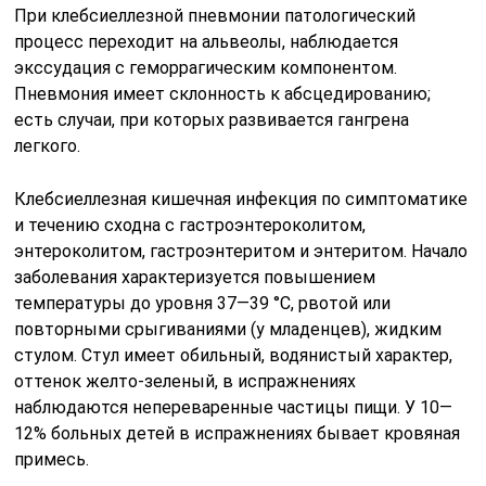
При клебсиеллезной пневмонии патологический
процесс переходит на альвеолы, наблюдается
экссудация с геморрагическим компонентом.
Пневмония имеет склонность к абсцедированию;
есть случаи, при которых развивается гангрена
легкого.
Клебсиеллезная кишечная инфекция по симптоматике
и течению сходна с гастроэнтероколитом,
энтероколитом, гастроэнтеритом и энтеритом. Начало
заболевания характеризуется повышением
температуры до уровня 37—39 °С, рвотой или
повторными срыгиваниями (у младенцев), жидким
стулом. Стул имеет обиль­ный, водянистый характер,
оттенок желто-зеленый, в испражнениях
наблюдаются непереваренные частицы пищи. У 10—
12% больных детей в испражнениях бывает кровяная
примесь.