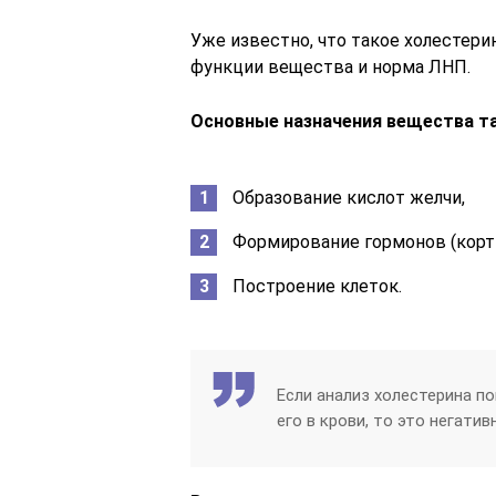
Уже известно, что такое холестери
функции вещества и норма ЛНП.
Основные назначения вещества та
Образование кислот желчи,
Формирование гормонов (кортиз
Построение клеток.
Если анализ холестерина п
его в крови, то это негати