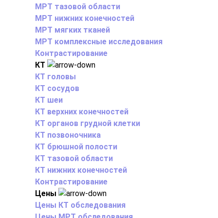
МРТ тазовой области
МРТ нижних конечностей
МРТ мягких тканей
МРТ комплексные исследования
Контрастирование
КТ
КТ головы
КТ сосудов
КТ шеи
КТ верхних конечностей
КТ органов грудной клетки
КТ позвоночника
КТ брюшной полости
КТ тазовой области
КТ нижних конечностей
Контрастирование
Цены
Цены КТ обследования
Цены МРТ обследования