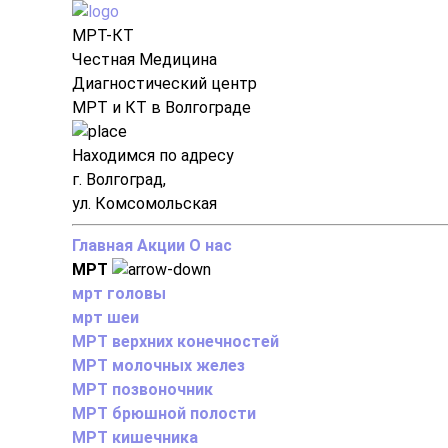
МРТ-КТ
Честная Медицина
Диагностический центр
МРТ и КТ в Волгограде
Находимся по адресу
г. Волгоград,
ул. Комсомольская
Главная
Акции
О нас
МРТ
мрт головы
мрт шеи
МРТ верхних конечностей
МРТ молочных желез
МРТ позвоночник
МРТ брюшной полости
МРТ кишечника