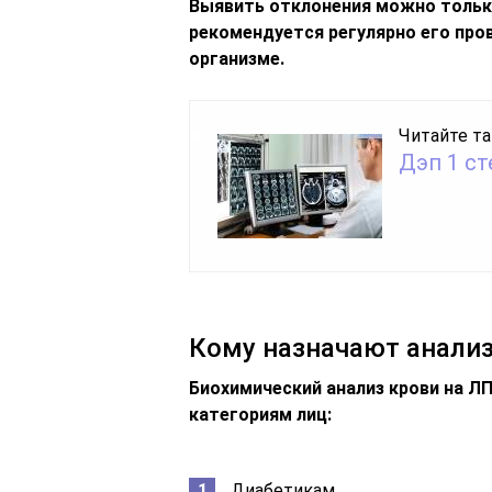
Выявить отклонения можно только
рекомендуется регулярно его про
организме.
Читайте та
Дэп 1 с
Кому назначают анали
Биохимический анализ крови на Л
категориям лиц:
Диабетикам,