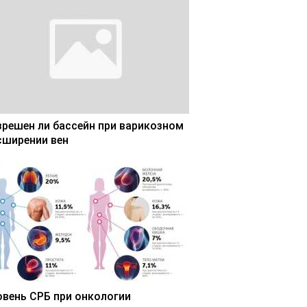
зрешен ли бассейн при варикозном
сширении вен
овень СРБ при онкологии