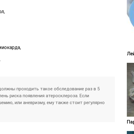
л,
миокарда,
Ле
.
должны проходить такое обследование раз в 5
пень риска появления атеросклероза. Если
шемию, или аневризму, ему также стоит регулярно
Па