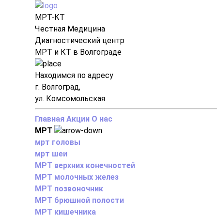
МРТ-КТ
Честная Медицина
Диагностический центр
МРТ и КТ в Волгограде
Находимся по адресу
г. Волгоград,
ул. Комсомольская
Главная
Акции
О нас
МРТ
мрт головы
мрт шеи
МРТ верхних конечностей
МРТ молочных желез
МРТ позвоночник
МРТ брюшной полости
МРТ кишечника