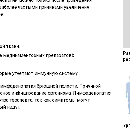
нопатии можно только после проведения
аиболее частыми причинами увеличения
е:
ой ткани;
Ра
е медикаментозных препаратов);
ра
торые угнетают иммунную систему.
 лимфаденопатия брюшной полости. Причиной
усное инфицирование организма. Лимфаденопатия
отра терапевта, так как симптомы могут
ый недуг.
Ур