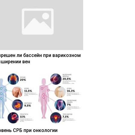
зрешен ли бассейн при варикозном
сширении вен
овень СРБ при онкологии