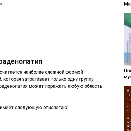
:
Ма
фаденопатия
По
считается наиболее сложной формой
му
й, которая затрагивает только одну группу
мфаденопатия может поражать любую область
 имеет следующую этиологию: