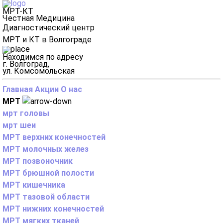
МРТ-КТ
Честная Медицина
Диагностический центр
МРТ и КТ в Волгограде
Находимся по адресу
г. Волгоград,
ул. Комсомольская
Главная
Акции
О нас
МРТ
мрт головы
мрт шеи
МРТ верхних конечностей
МРТ молочных желез
МРТ позвоночник
МРТ брюшной полости
МРТ кишечника
МРТ тазовой области
МРТ нижних конечностей
МРТ мягких тканей