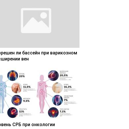
зрешен ли бассейн при варикозном
сширении вен
овень СРБ при онкологии