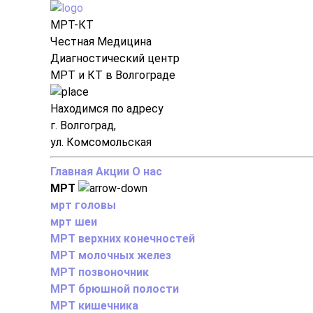
МРТ-КТ
Честная Медицина
Диагностический центр
МРТ и КТ в Волгограде
Находимся по адресу
г. Волгоград,
ул. Комсомольская
Главная
Акции
О нас
МРТ
мрт головы
мрт шеи
МРТ верхних конечностей
МРТ молочных желез
МРТ позвоночник
МРТ брюшной полости
МРТ кишечника