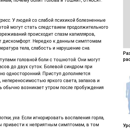
нам, почему болит голова и тошнит, относят:
тресс
. У людей со слабой психикой болезненные
отой могут стать следствием продолжительного
ереживаний происходит спазм капилляров,
т дискомфорт. Нередко к данным симптомам
ратура тела, слабость и нарушение сна.
Ра
ра
упами головной боли с тошнотой. Они могут
асов до двух суток. Болевой синдром при
но односторонний. Приступ дополняется
 непереносимостью яркого света, запахов и
ь обычно возникает утром после пробуждения
отки, уха
. Если игнорировать воспаления горла,
ны привести к неприятным симптомам, в том
Ур