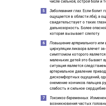
числе сильной, острой боли и 
Заболевания глаз
. Если болит 
ощущается в области лба), а о
свидетельствует о таких глазн
дальнозоркость. Более опасной
которая вызывает слепоту.
Повышение артериального или 
циркуляции ликвора влечет за
симптомом которого является 
маленьких детей это бывает в
ситуация является следствие
артериальное давление приво
дискомфортных ощущений, од
онемение кончиков пальцев ру
слабость и сильное сердцебие
Токсикоз беременных.
Изменени
возникновения частых головн