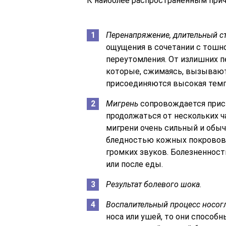
К наиболее распространенным причи
Перенапряжение, длительный с
ощущения в сочетании с тошн
переутомления. От излишних п
которые, сжимаясь, вызываю
присоединяются высокая темпе
Мигрень
сопровождается прист
продолжаться от нескольких ч
мигрени очень сильный и обыч
бледностью кожных покровов,
громких звуков. Болезненност
или после еды.
Результат болевого шока
.
Воспалительный процесс носогл
носа или ушей, то они способ