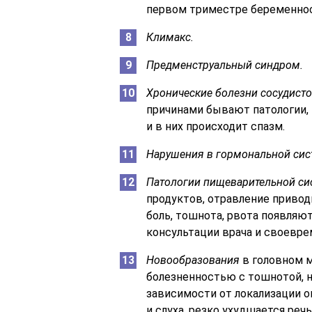
первом триместре беременнос
Климакс.
Предменструальный синдром.
Хронические болезни сосудисто
причинами бывают патологии,
и в них происходит спазм.
Нарушения в гормональной сис
Патологии пищеварительной си
продуктов, отравление привод
боль, тошнота, рвота появляю
консультации врача и своевр
Новообразования
в головном 
болезненностью с тошнотой, н
зависимости от локализации о
и слуха, резко ухудшается речь