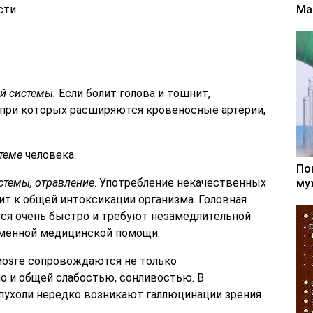
ти.
Ма
й системы.
Если болит голова и тошнит,
 при которых расширяются кровеносные артерии,
теме
человека.
По
стемы, отравление
. Употребление некачественных
му
ит к общей интоксикации организма. Головная
тся очень быстро и требуют незамедлительной
еменной медицинской помощи.
мозге сопровождаются не только
о и общей слабостью, сонливостью. В
пухоли нередко возникают галлюцинации зрения
.