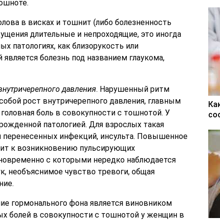
тошноте.
голова в висках и тошнит (либо болезненность
щущения длительные и непроходящие, это иногда
ых патологиях, как близорукость или
 является болезнь под названием глаукома,
внутричерепного давления
. Нарушенный ритм
 собой рост внутричерепного давления, главным
Ка
головная боль в совокупности с тошнотой. У
со
рожденной патологией. Для взрослых такая
м перенесенных инфекций, инсульта. Повышенное
дит к возникновению пульсирующих
новременно с которыми нередко наблюдается
к, необъяснимое чувство тревоги, общая
ние.
е гормонального фона является виновником
ых болей в совокупности с тошнотой у женщин в