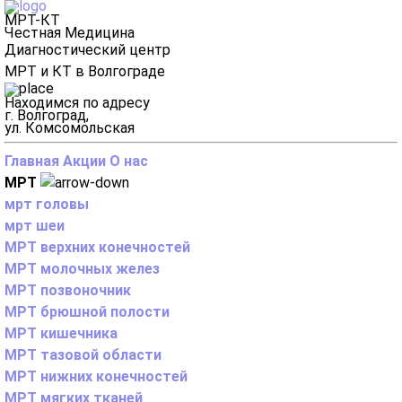
МРТ-КТ
Честная Медицина
Диагностический центр
МРТ и КТ в Волгограде
Находимся по адресу
г. Волгоград,
ул. Комсомольская
Главная
Акции
О нас
МРТ
мрт головы
мрт шеи
МРТ верхних конечностей
МРТ молочных желез
МРТ позвоночник
МРТ брюшной полости
МРТ кишечника
МРТ тазовой области
МРТ нижних конечностей
МРТ мягких тканей