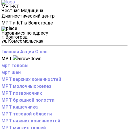
МРТ-КТ
Честная Медицина
Диагностический центр
МРТ и КТ в Волгограде
Находимся по адресу
г. Волгоград,
ул. Комсомольская
Главная
Акции
О нас
МРТ
мрт головы
мрт шеи
МРТ верхних конечностей
МРТ молочных желез
МРТ позвоночник
МРТ брюшной полости
МРТ кишечника
МРТ тазовой области
МРТ нижних конечностей
МРТ мягких тканей