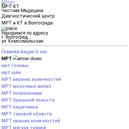
МРТ-КТ
Честная Медицина
Диагностический центр
МРТ и КТ в Волгограде
Находимся по адресу
г. Волгоград,
ул. Комсомольская
Главная
Акции
О нас
МРТ
мрт головы
мрт шеи
МРТ верхних конечностей
МРТ молочных желез
МРТ позвоночник
МРТ брюшной полости
МРТ кишечника
МРТ тазовой области
МРТ нижних конечностей
МРТ мягких тканей