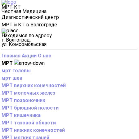
МРТ-КТ
Честная Медицина
Диагностический центр
МРТ и КТ в Волгограде
Находимся по адресу
г. Волгоград,
ул. Комсомольская
Главная
Акции
О нас
МРТ
мрт головы
мрт шеи
МРТ верхних конечностей
МРТ молочных желез
МРТ позвоночник
МРТ брюшной полости
МРТ кишечника
МРТ тазовой области
МРТ нижних конечностей
МРТ мягких тканей