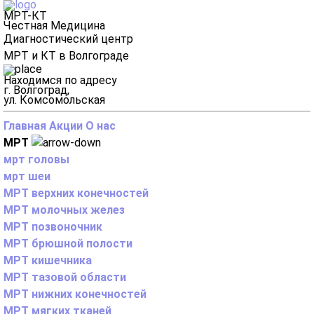
МРТ-КТ
Честная Медицина
Диагностический центр
МРТ и КТ в Волгограде
Находимся по адресу
г. Волгоград,
ул. Комсомольская
Главная
Акции
О нас
МРТ
мрт головы
мрт шеи
МРТ верхних конечностей
МРТ молочных желез
МРТ позвоночник
МРТ брюшной полости
МРТ кишечника
МРТ тазовой области
МРТ нижних конечностей
МРТ мягких тканей