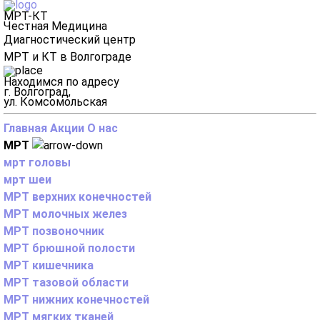
МРТ-КТ
Честная Медицина
Диагностический центр
МРТ и КТ в Волгограде
Находимся по адресу
г. Волгоград,
ул. Комсомольская
Главная
Акции
О нас
МРТ
мрт головы
мрт шеи
МРТ верхних конечностей
МРТ молочных желез
МРТ позвоночник
МРТ брюшной полости
МРТ кишечника
МРТ тазовой области
МРТ нижних конечностей
МРТ мягких тканей