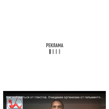
Как избавиться от глистов. Очищение организма от гельминтов без таблеток. Простые способы.