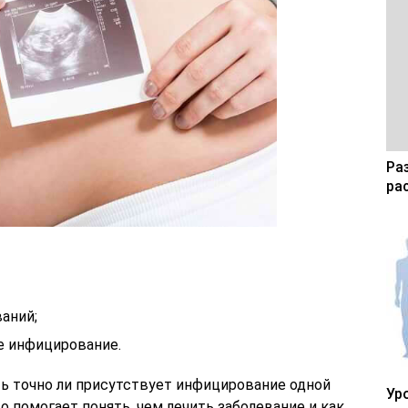
Ра
ра
аний;
е инфицирование.
ть точно ли присутствует инфицирование одной
Ур
о помогает понять, чем лечить заболевание и как