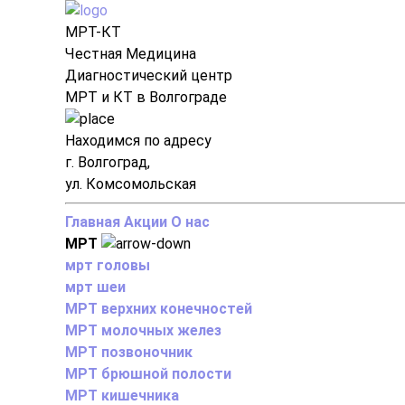
МРТ-КТ
Честная Медицина
Диагностический центр
МРТ и КТ в Волгограде
Находимся по адресу
г. Волгоград,
ул. Комсомольская
Главная
Акции
О нас
МРТ
мрт головы
мрт шеи
МРТ верхних конечностей
МРТ молочных желез
МРТ позвоночник
МРТ брюшной полости
МРТ кишечника