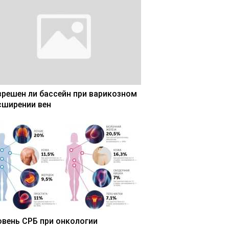
зрешен ли бассейн при варикозном
сширении вен
овень СРБ при онкологии