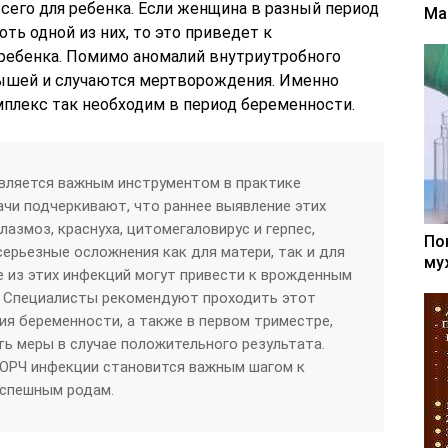
сего для ребенка. Если женщина в разный период
Ма
ть одной из них, то это приведет к
ребенка. Помимо аномалий внутриутробного
ышей и случаются мертворождения. Именно
мплекс так необходим в период беременности.
является важным инструментом в практике
ачи подчеркивают, что раннее выявление этих
лазмоз, краснуха, цитомегаловирус и герпес,
По
ерьезные осложнения как для матери, так и для
му
е из этих инфекций могут привести к врожденным
 Специалисты рекомендуют проходить этот
ия беременности, а также в первом триместре,
ь меры в случае положительного результата.
ТОРЧ инфекции становится важным шагом к
успешным родам.