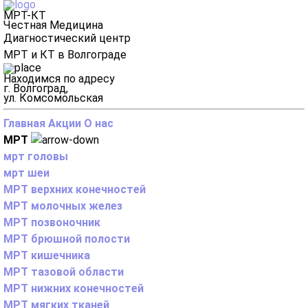
МРТ-КТ
Честная Медицина
Диагностический центр
МРТ и КТ в Волгограде
Находимся по адресу
г. Волгоград,
ул. Комсомольская
Главная
Акции
О нас
МРТ
мрт головы
мрт шеи
МРТ верхних конечностей
МРТ молочных желез
МРТ позвоночник
МРТ брюшной полости
МРТ кишечника
МРТ тазовой области
МРТ нижних конечностей
МРТ мягких тканей