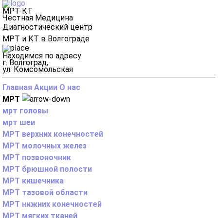
МРТ-КТ
Честная Медицина
Диагностический центр
МРТ и КТ в Волгограде
Находимся по адресу
г. Волгоград,
ул. Комсомольская
Главная
Акции
О нас
МРТ
мрт головы
мрт шеи
МРТ верхних конечностей
МРТ молочных желез
МРТ позвоночник
МРТ брюшной полости
МРТ кишечника
МРТ тазовой области
МРТ нижних конечностей
МРТ мягких тканей