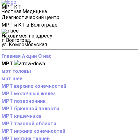
МРТ-КТ
Честная Медицина
Диагностический центр
МРТ и КТ в Волгограде
Находимся по адресу
г. Волгоград,
ул. Комсомольская
Главная
Акции
О нас
МРТ
мрт головы
мрт шеи
МРТ верхних конечностей
МРТ молочных желез
МРТ позвоночник
МРТ брюшной полости
МРТ кишечника
МРТ тазовой области
МРТ нижних конечностей
МРТ мягких тканей