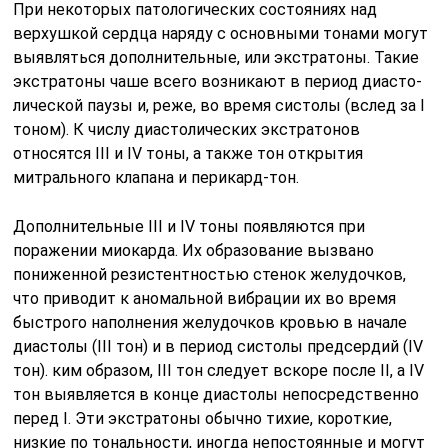
При некоторых патологических состояниях над
верхушкой сердца наряду с основными тонами могут
выявляться дополнительные, или экстратоны. Такие
экстратоны чаше всего возникают в период диасто­
лической паузы и, реже, во время систолы (вслед за I
тоном). К числу диастолических экстратонов
относятся III и IV тоны, а также тон открытия
митрального клапана и перикард-тон.
Дополнительные III и IV тоны появляются при
поражении мио­карда. Их образование вызвано
пониженной резистентностью стенок желудочков,
что приводит к аномальной вибрации их во время
быст­рого наполнения желудочков кровью в начале
диастолы (III тон) и в период систолы предсердий (IV
тон). ким образом, III тон следует вскоре после II, а IV
тон выявляется в конце диастолы непосредствен­но
перед I. Эти экстратоны обычно тихие, короткие,
низкие по тональности, иногда непостоянные и могут