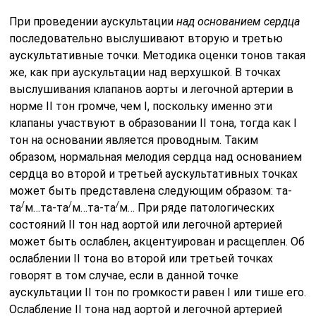
При проведении аускультации
над основанием сердца
последо­вательно выслушивают вторую и третью
аускультативные точки. Методика оценки тонов такая
же, как при аускультации над верхуш­кой. В точках
выслушивания клапанов аорты и легочной артерии в
норме II тон громче, чем I, поскольку именно эти
клапаны участвуют в образовании II тона, тогда как I
тон на основании явля­ется проводным. Таким
образом, нормальная мелодия сердца над ос­нованием
сердца во второй и третьей аускультативных точках
может быть представлена следующим образом: та-
/
/
/
та
м…та-та
м…та-та
м… При ряде патологических
состояний II тон над аортой или легочной артерией
может быть ослаблен, акцентуирован и расщеплен. Об
ос­лаблении II тона во второй или третьей точках
говорят в том случае, если в данной точке
аускультации II тон по громкости равен I или тише его.
Ослабление II тона над аортой и легочной артерией