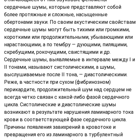
сердечные шумы, которые представляют собой
более протяжные и сложные, насыщенные
обертонами звуки. По своим акустическим свойствам
сердечные шумы могут быть тихими или громкими,
короткими или продолжительными, убывающими или
нарастающими, а по тембру — дующими, пилящими,
скребущими, рокочущими, свистящими и др.
Сердечные шумы, выявляемые в интервале между I и
II тонами, называют систолическими, а шумы,
выслушиваемые после II тона, — диастолическими.
Реже, в частности при сухом (фибринозном)
перикардите, продолжительный шум над сердцем не
всегда четко связан с какой-либо фазой сердечного
цикла. Систолические и диастолические шумы
возникают в результате нарушения ламинарного тока
крови в соответствующей фазе сердеч­ного цикла.
Причины появления завихрений в кровотоке и
превраще­ния его из ламинарного в турбулентный