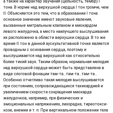
а также на характер звучания (цельность, тембр) I
тона. В норме над верхушкой сердца I тон громче, чем
II. Объясняется это тем, что в образовании I тона
основное значение имеют звуковые явления,
вызванные митральным клапаном и миокардом
левого желудочка, а место наилучшего выслу­шивания
их расположено в области верхушки сердца. В то же
время II тон в данной аускультативной точке является
проводным с основа­ния сердца, поэтому и
выслушивается над верхушкой как относитель­но
более тихий звук. Таким образом, нормальная мелодия
над верхушкой сердца может быть представлена в
виде слоговой фонации там-та…там-та…там-та…
Особенно отчетливо такая мелодия выслу­шивается
при состояниях, сопровождающихся тахикардией и
увели­чением скорости сокращения миокарда
желудочков, например, при физических и
эмоциональных напряжениях, лихорадке, тиреотокси­
козе, анемии и т. п. При вертикальном положении тела