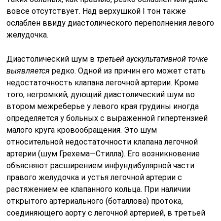
вовсе отсутствует. Над верхушкой I тон также
ослаблен ввиду диастолического переполнения левого
желудочка.
Диастолический шум в
третьей аускультативной точке
выявля­ется
редко. Одной из причин его может стать
недостаточность клапана легочной артерии. Кроме
того, негромкий, дующий диастолический шум во
втором межреберье у левого края грудины иногда
определя­ется у больных с выраженной гипертензией
малого круга кровообра­щения. Это шум
относительной недостаточности клапана легочной
артерии (шум Грехема—Стилла). Его возникновение
объясняют рас­ширением инфундибулярной части
правого желудочка и устья легоч­ной артерии с
растяжением ее клапанного кольца. При наличии
открытого артериального (боталлова) протока,
соединяющего аорту с легочной артерией, в третьей