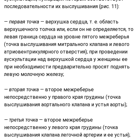
последовательности их выслу­шивания (рис. 11):
—
первая точка —
верхушка сердца, т. е. область
верхушечного толчка или, если он не определяется, то
левая граница сердца на уровне пятого межреберья
(точка выслушивания митрального клапа­на и левого
атриовентрикулярного отверстия); при проведении
аус­культации над верхушкой сердца у женщины ее
при необходимости предварительно просят поднять
левую молочную железу;
— вторая точка —
второе межреберье
непосредственно у правого края грудины (точка
выслушивания аортального клапана и устья аорты);
— третья точка
— второе межреберье
непосредственно у левого края грудины (точка
выслушивания клапана легочной артерии и ее устья);