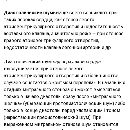
Диастолические шумы
чаще всего возникают при
таких пороках сердца, как стеноз левого
атриовентрикулярного отверстия и недоста­точность
аортального клапана, значительно реже — при стенозе
правого атриовентрикулярного отверстия,
недостаточности клапана легочной артерии и др.
Диастолический шум
над верхушкой сердца
выслушивается при стенозе левого
атриовентрикулярного отверстия и в большинстве
случаев сочетается с «ритмом перепела». В начальных
стадиях мит­рального стеноза он может выявляться
только в начале диастолы сразу после «митрального
щелчка» (убывающий протодиастолический шум) либо
только в конце диастолы перед хлопающим I тоном
(нарастающий пресистолический шум). При
выраженном митральном стенозе шум становится