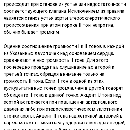
происходит при стенозе их устья или недостаточности
соответствую­щего клапана. Исключением из правила
является стеноз устья аорты атеросклеротического
происхождения: при этом пороке II тон, напро­тив,
обычно бывает громким.
Оценив соотношение громкости I и II тонов в каждой
из Указанных двух точек над основанием сердца,
сравнивают в них громкость II тона. Для этого
поочередно проводят выслушивание во второй и
третьей точках, обращая внимание только на
громкость II тона. Если II тон в одной из этих
аускультативных точек громче, чем в другой, говорят
об акценте II тона в данной точке. Акцент U тона над
аортой встречается при повышении артериального
давле­ния либо при атеросклеротическом уплотнении
стенки аорты. Акцент II тона над легочной артерией в
норме может отмечаться у здоровых молодых людей,
однако его выявление в более старшем возрасте