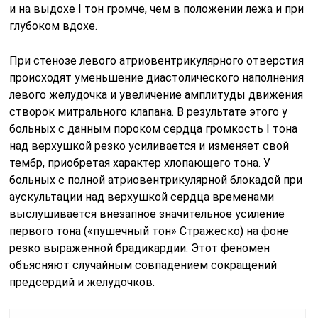
и на выдохе I тон громче, чем в положении лежа и при
глубоком вдохе.
При стенозе левого атриовентрикулярного отверстия
происходят уменьшение диастолического наполнения
левого желудочка и увели­чение амплитуды движения
створок митрального клапана. В резуль­тате этого у
больных с данным пороком сердца громкость I тона
над верхушкой резко усиливается и изменяет свой
тембр, приобретая характер хлопающего тона. У
больных с полной атриовентрикулярной блокадой при
аускультации над верхушкой сердца временами
выслу­шивается внезапное значительное усиление
первого тона («пушечный тон» Стражеско) на фоне
резко выраженной брадикардии. Этот феномен
объясняют случайным совпадением сокращений
предсердий и желудочков.