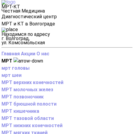
МРТ-КТ
Честная Медицина
Диагностический центр
МРТ и КТ в Волгограде
Находимся по адресу
г. Волгоград,
ул. Комсомольская
Главная
Акции
О нас
МРТ
мрт головы
мрт шеи
МРТ верхних конечностей
МРТ молочных желез
МРТ позвоночник
МРТ брюшной полости
МРТ кишечника
МРТ тазовой области
МРТ нижних конечностей
МРТ мягких тканей