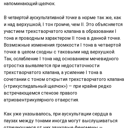
напоминающий щелчок.
В
четвертой аускультативной точке
в норме так же, как
и над верхушкой, I тон громче, чем II. Это объясняется
участием трехствор­чатого клапана в образовании I
тона и проводным характером II тона в данной точке.
Возможные изменения громкости I тона в четвертой
точке в целом сходны с таковыми над верхушкой.
Так, ослабление I тона над основанием мечевидного
отростка выявляется при недоста­точности
трехстворчатого клапана, а усиление I тона в
сочетании с тоном открытия трехстворчатого клапана
(«трикуспидальный щел­чок») — при крайне редко
встречающемся стенозе правого
атриовентрикулярного отверстия.
Как уже указывалось, при аускультации сердца в
паузах между тонами иногда могут выслушиваться
отличающиеся от них звуковые феномены —