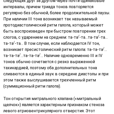
следующих друг за другом через почти одинаковые
интервалы, причем триада тонов повторяется
регулярно без обычной, более продолжительной паузы.
При наличии III тона возникает так называемый
протодиастолический ритм галопа, кото­рый может
быть воспроизведен при быстром повторении трех
/
/
слогов, с ударением на среднем: та-та
-та…та-та
-та…
/
та-та
-та… В том случае, если наблюдается IV тон,
/
возникает пресистолический ритм галопа: та-та-та
…
/
/
та-та-та
…та-та-та
… Наличие одновременно III и IV
тонов обычно сочетается с резко выраженной
тахикардией, поэтому оба дополнительных тона
сливаются в единый звук в середине диастолы и при
этом также выслушивается трехчленный ритм
(суммационный ритм галопа).
Тон открытия митрального клапана («митральный
щелчок») яв­ляется характерным признаком стеноза
левого атриовентрикулярного отверстия. Этот