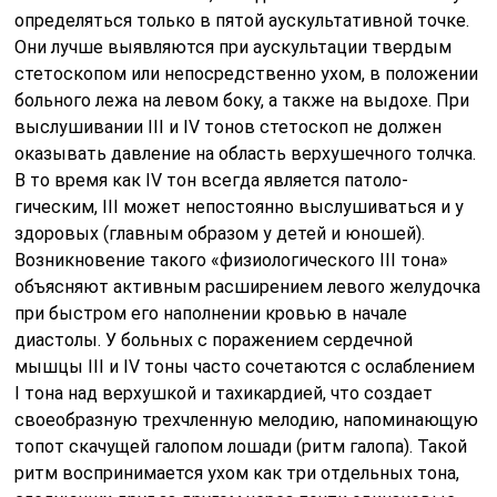
определяться только в пятой аускультативной точке.
Они лучше выявляются при аускультации твердым
стетоскопом или непосредственно ухом, в положении
больного лежа на левом боку, а также на выдохе. При
выслушивании III и IV тонов стетоскоп не должен
оказывать давление на область верхушечного толчка.
В то время как IV тон всегда является патоло­
гическим, III может непостоянно выслушиваться и у
здоровых (главным образом у детей и юношей).
Возникновение такого «физи­ологического III тона»
объясняют активным расширением левого желудочка
при быстром его наполнении кровью в начале
диастолы. У больных с поражением сердечной
мышцы III и IV тоны часто сочетаются с ослаблением
I тона над верхушкой и тахикардией, что создает
своеобразную трехчленную мелодию, напоминающую
топот скачущей галопом лошади (ритм галопа). Такой
ритм воспринимается ухом как три отдельных тона,