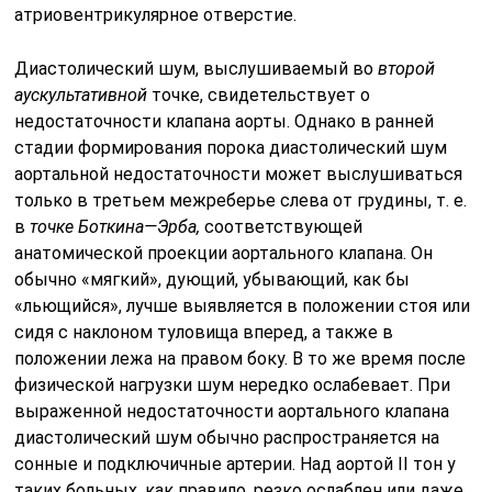
атриовентрикулярное отверстие.
Диастолический шум, выслушиваемый во
второй
аускультативной
точке, свидетельствует о
недостаточности клапана аорты. Однако в ранней
стадии формирования порока диастолический шум
аорталь­ной недостаточности может выслушиваться
только в третьем межреберье слева от грудины, т. е.
в
точке Боткина—Эрба,
соответствую­щей
анатомической проекции аортального клапана. Он
обычно «мяг­кий», дующий, убывающий, как бы
«льющийся», лучше выявляется в положении стоя или
сидя с наклоном туловища вперед, а также в
положении лежа на правом боку. В то же время после
физической нагрузки шум нередко ослабевает. При
выраженной недостаточности аортального клапана
диастолический шум обычно распространяется на
сонные и подключичные артерии. Над аортой II тон у
таких больных, как правило, резко ослаблен или даже