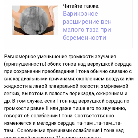
Читайте также:
Варикозное
расширение вен
малого таза при
беременности
Равномерное уменьшение громкости звучания
(приглушенность) обоих тонов над верхушкой сердца
при сохранении преобладания I тона обычно связано с
внекардиальными причинами: скоплением воздуха или
жидкости в левой плевральной полости, эмфиземой
легких, выпотом в полость перикарда, ожирением и
др. В том случае, если I тон над верхушкой сердца по
громкости равен II или даже тише его по звучанию,
говорят об ослаблении I тона. Соответственно
изменяется и мелодия сердца: та-там…та-там…та-
там… Основными причинами ослабления I тона над
верхушкой являются: 1) недостаточ­ность