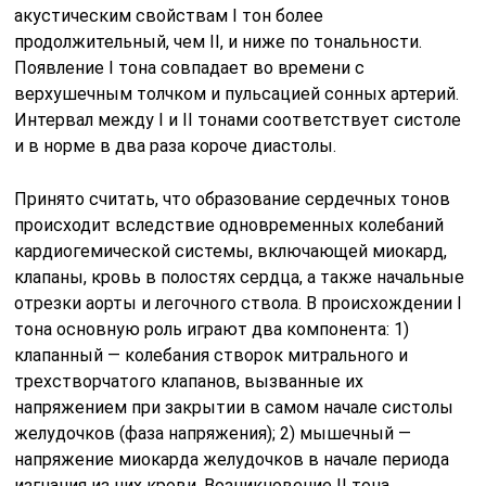
акустическим свойствам I тон более
продолжительный, чем II, и ниже по тональности.
Появление I тона совпадает во времени с
верхушечным толчком и пульсацией сонных артерий.
Интервал между I и II тонами соответствует систоле
и в норме в два раза короче диастолы.
Принято считать, что образование сердечных тонов
происходит вследствие одновременных колебаний
кардиогемической системы, включающей миокард,
клапаны, кровь в полостях сердца, а также начальные
отрезки аорты и легочного ствола. В происхождении I
тона основную роль играют два компонента: 1)
клапанный — колебания створок митрального и
трехстворчатого клапанов, вызванные их
напряжением при закрытии в самом начале систолы
желудочков (фаза напряжения); 2) мышечный —
напряжение миокарда желудоч­ков в начале периода
изгнания из них крови. Возникновение II тона