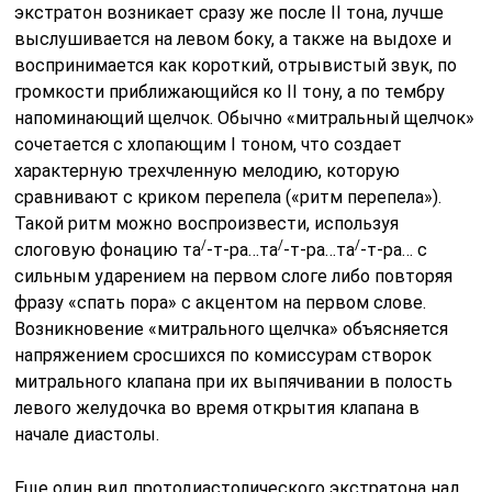
экстратон возникает сразу же после II тона, лучше
выслушивается на левом боку, а также на выдохе и
воспринимается как короткий, отрывистый звук, по
громкости приближающийся ко II тону, а по тембру
напоминающий щелчок. Обычно «митральный щелчок»
сочетается с хлопающим I тоном, что создает
характерную трехчленную мелодию, которую
сравнивают с криком перепела («ритм перепела»).
Такой ритм можно воспроизвести, используя
/
/
/
слоговую фонацию та
-т-ра…та
-т-ра…та
-т-ра… с
сильным ударением на первом слоге либо повторяя
фразу «спать пора» с акцентом на первом слове.
Возникновение «митрального щелчка» объясняется
напряжением сросшихся по комиссурам створок
митрального клапана при их выпячивании в полость
левого желудочка во время открытия клапана в
начале диастолы.
Еще один вид протодиастолического экстратона над