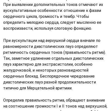
При выявлении дополнительных тонов отмечают их
аускультативные особенности: отношение к фазам
сер­дечного цикла, громкость и тембр. Чтобы
определить мелодию сердца, следует мысленно ее
воспроизвести, используя слоговую фонацию.
При аускультации
над верхушкой сердца
вначале по
равномерно­сти диастолических пауз определяют
ритмичность сердечных тонов (правильность ритма).
Так, заметное удлинение отдельных диастолических
пауз характерно для экстрасистолии, особенно
желудочковой, и некоторых разновидностей
сердечных блокад. Беспорядочное чере­дование
диастолических пауз разной продолжительности
типично для Мерцательной аритмии.
Определив правильность ритма, обращают внимание
на соотно­шение громкости I и II тонов над верхушкой,